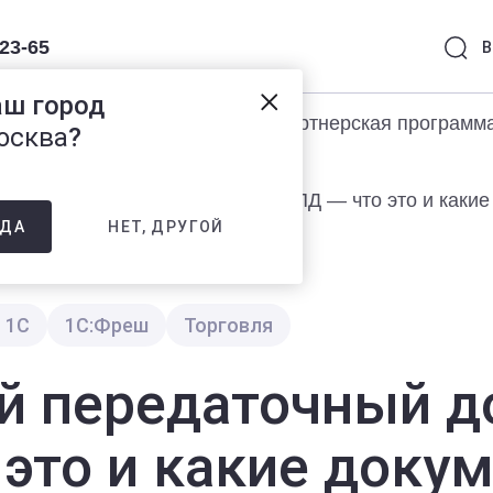
-23-65
В
аш город
раммы 1С
Услуги
Партнерская программ
осква
?
 передаточный документ или УПД — что это и какие
НЕТ, ДРУГОЙ
ДА
 1С
1С:Фреш
Торговля
й передаточный д
 это и какие доку