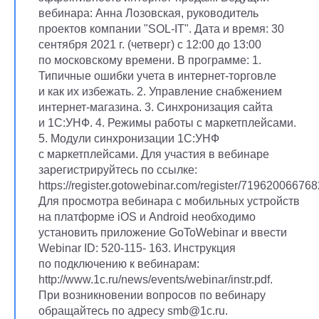
вебинара: Анна Лозовская, руководитель
проектов компании "SOL-IT". Дата и время: 30
сентября 2021 г. (четверг) с 12:00 до 13:00
по московскому времени. В программе: 1.
Типичные ошибки учета в интернет-торговле
и как их избежать. 2. Управление снабжением
интернет-магазина. 3. Синхронизация сайта
и 1С:УНФ. 4. Режимы работы с маркетплейсами.
5. Модули синхронизации 1С:УНФ
с маркетплейсами. Для участия в вебинаре
зарегистрируйтесь по ссылке:
https://register.gotowebinar.com/register/7196200667
Для просмотра вебинара с мобильных устройств
на платформе iOS и Android необходимо
установить приложение GoToWebinar и ввести
Webinar ID: 520-115- 163. Инструкция
по подключению к вебинарам:
http://www.1c.ru/news/events/webinar/instr.pdf.
При возникновении вопросов по вебинару
обращайтесь по адресу smb@1c.ru.