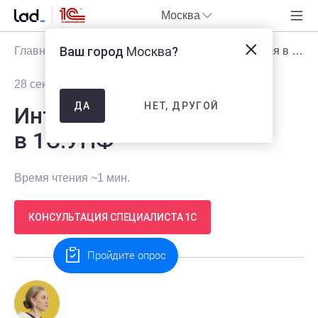
Москва
Ваш город
Москва
?
Главная
Блог
Новости
Интернет-торговля в 1С:УНФ
28 сентября 2021
2084
НЕТ, ДРУГОЙ
ДА
Интернет-торговля
в 1С:УНФ
Время чтения ~1 мин.
КОНСУЛЬТАЦИЯ СПЕЦИАЛИСТА 1С
Пройдите опрос