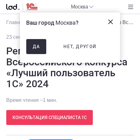
Москва
Ваш город
Москва
?
Главная
Блог
Новости
Региональный тур Всероссийского конкурса «Лучший пользователь 1С» 2024
23 сентября 2024
858
НЕТ, ДРУГОЙ
ДА
Региональный тур
Всероссийского конкурса
«Лучший пользователь
1С» 2024
Время чтения ~1 мин.
КОНСУЛЬТАЦИЯ СПЕЦИАЛИСТА 1С