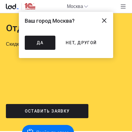
Москва
Ваш город
Москва
?
Отдаем за полцены
ДА
НЕТ, ДРУГОЙ
Скидка до 50% на апгрейд 1С
ОСТАВИТЬ ЗАЯВКУ