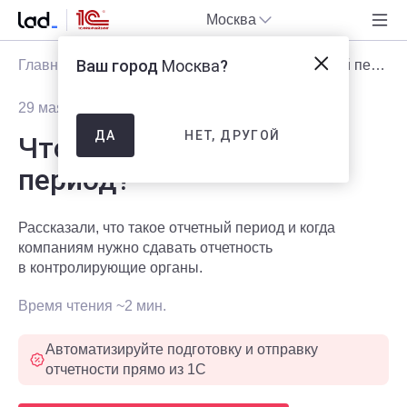
Москва
Ваш город
Москва
?
Главная
Блог
Статьи
Что такое отчетный период?
29 мая 2026
511
НЕТ, ДРУГОЙ
ДА
Что такое отчетный
период?
Рассказали, что такое отчетный период и когда
компаниям нужно сдавать отчетность
в контролирующие органы.
Время чтения ~2 мин.
Автоматизируйте подготовку и отправку
отчетности прямо из 1С