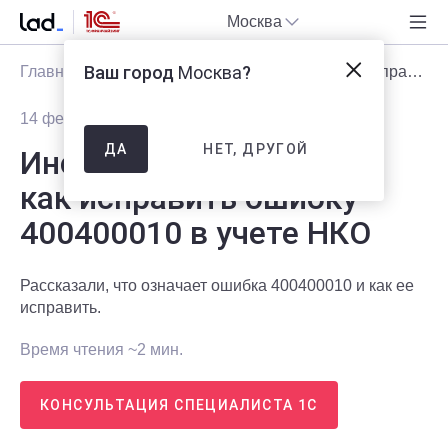
Москва
Ваш город
Москва
?
Главная
Блог
Статьи
Инструкция: как исправить ошибку 400400010 в учете НКО
14 февраля 2026
819
НЕТ, ДРУГОЙ
ДА
Инструкция:
как исправить ошибку
400400010 в учете НКО
Рассказали, что означает ошибка 400400010 и как ее
исправить.
Время чтения ~2 мин.
КОНСУЛЬТАЦИЯ СПЕЦИАЛИСТА 1С