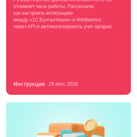
отнимает часы работы. Рассказали,
как настроить интеграцию
между «1С:Бухгалтерия» и Wildberries
через API и автоматизировать учет продаж.
Инструкции
·
29 июл. 2026