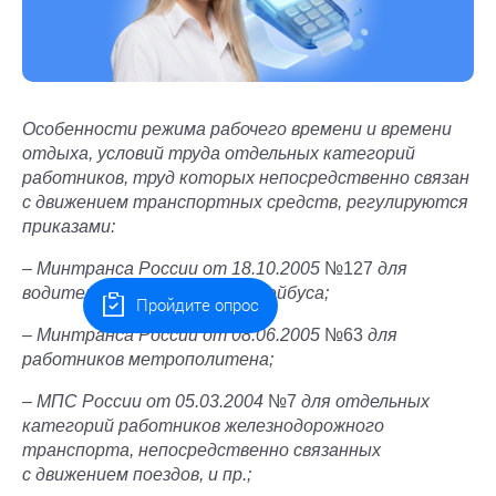
Особенности режима рабочего времени и времени
отдыха, условий труда отдельных категорий
работников, труд которых непосредственно связан
с движением транспортных средств, регулируются
приказами:
–
Минтранса России от 18.10.2005
№127
для
водителей трамвая и троллейбуса;
Пройдите опрос
–
Минтранса России от 08.06.2005
№63
для
работников метрополитена;
–
МПС России от 05.03.2004
№7
для отдельных
категорий работников железнодорожного
транспорта, непосредственно связанных
с движением поездов, и пр.;