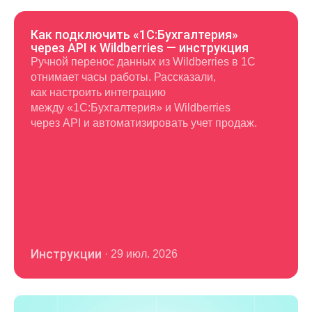
и использовать в повседневной работе.
Как подключить «1С:Бухгалтерия»
через API к Wildberries — инструкция
Ручной перенос данных из Wildberries в 1С
отнимает часы работы. Рассказали,
как настроить интеграцию
между «1С:Бухгалтерия» и Wildberries
через API и автоматизировать учет продаж.
Инструкции
·
29 июл. 2026