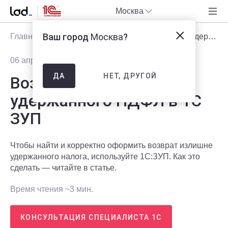
Москва
Ваш город
Москва
?
Главная
Блог
Статьи
Возврат излишне удержанного НДФЛ в 1С ЗУП
06 апреля 2026
998
НЕТ, ДРУГОЙ
ДА
Возврат излишне
удержанного НДФЛ в 1С
ЗУП
Чтобы найти и корректно оформить возврат излишне
удержанного налога, используйте 1С:ЗУП. Как это
сделать — читайте в статье.
Время чтения ~3 мин.
КОНСУЛЬТАЦИЯ СПЕЦИАЛИСТА 1С