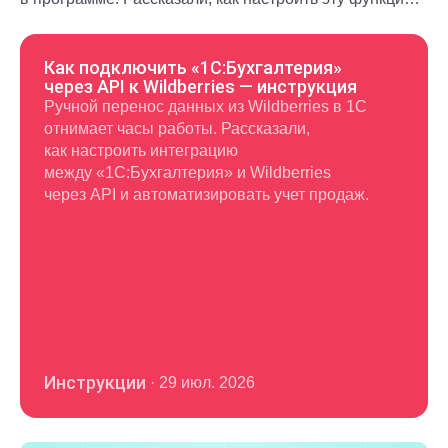
и использовать в повседневной работе.
Как подключить «1С:Бухгалтерия»
через API к Wildberries — инструкция
Ручной перенос данных из Wildberries в 1С
отнимает часы работы. Рассказали,
как настроить интеграцию
между «1С:Бухгалтерия» и Wildberries
через API и автоматизировать учет продаж.
Инструкции
·
29 июл. 2026