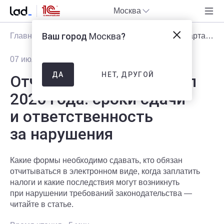
Москва
Ваш город
Москва
?
Главная
Блог
Статьи
Отчетность за 2 квартал 2026 года: сроки сдачи и ответственность за нарушения
07 июля 2026
3215
НЕТ, ДРУГОЙ
ДА
Отчетность за 2 квартал
2026 года: сроки сдачи
и ответственность
за нарушения
Какие формы необходимо сдавать, кто обязан
отчитываться в электронном виде, когда заплатить
налоги и какие последствия могут возникнуть
при нарушении требований законодательства —
читайте в статье.