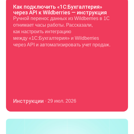
Как подключить «1С:Бухгалтерия»
через API к Wildberries — инструкция
Ручной перенос данных из Wildberries в 1С
отнимает часы работы. Рассказали,
как настроить интеграцию
между «1С:Бухгалтерия» и Wildberries
через API и автоматизировать учет продаж.
Инструкции
·
29 июл. 2026