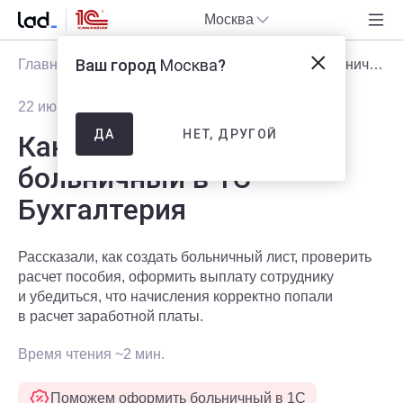
Москва
Ваш город
Москва
?
Главная
Блог
Статьи
Как оформить больничный в 1С Бухгалтерия
22 июня 2026
202
НЕТ, ДРУГОЙ
ДА
Как оформить
больничный в 1С
Бухгалтерия
Рассказали, как создать больничный лист, проверить
расчет пособия, оформить выплату сотруднику
и убедиться, что начисления корректно попали
в расчет заработной платы.
Время чтения ~2 мин.
Поможем оформить больничный в 1С